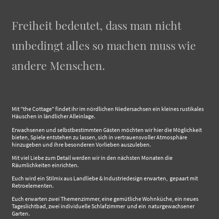
Freiheit bedeutet, dass man nicht
unbedingt alles so machen muss wie
andere Menschen.
Mit "the Cottage" findet ihr im nördlichen Niedersachsen ein kleines rustikales
Häuschen in ländlicher Alleinlage.
Erwachsenen und selbstbestimmten Gästen möchten wir hier die Möglichkeit
bieten, Spiele entstehen zu lassen, sich in vertrauensvoller Atmosphäre
hinzugeben und ihre besonderen Vorlieben auszuleben.
Mit viel Liebe zum Detail werden wir in den nächsten Monaten die
Räumlichkeiten einrichten.
Euch wird ein Stilmix aus Landliebe & Industriedesign erwarten, gepaart mit
Retroelementen.
Euch erwarten zwei Themenzimmer, eine gemütliche Wohnküche, ein neues
Tageslichtbad, zwei individuelle Schlafzimmer und ein naturgewachsener
Garten.